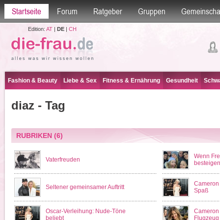
Startseite
Forum
Ratgeber
Gruppen
Gemeinscha
Edition:
AT
|
DE
|
CH
Fashion & Beauty
Liebe & Sex
Fitness & Ernährung
Gesundheit
Schwa
diaz - Tag
RUBRIKEN
(6)
Wenn Fre
Vaterfreuden
besteige
Cameron 
Seltener gemeinsamer Auftritt
Spaß
Oscar-Verleihung: Nude-Töne
Cameron 
beliebt
Flugzeug