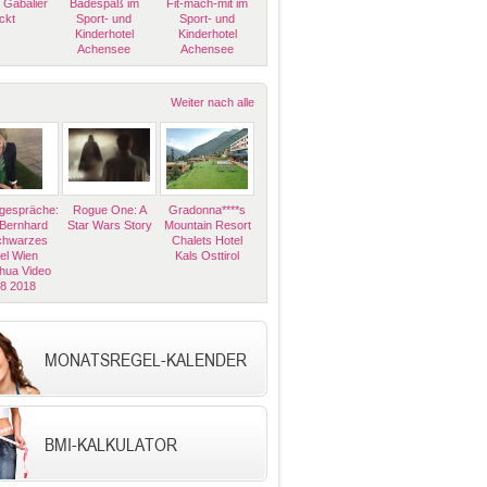
 Gabalier
Badespaß im
Fit-mach-mit im
ckt
Sport- und
Sport- und
Kinderhotel
Kinderhotel
Achensee
Achensee
Weiter nach alle
espräche:
Rogue One: A
Gradonna****s
 Bernhard
Star Wars Story
Mountain Resort
Schwarzes
Chalets Hotel
el Wien
Kals Osttirol
hua Video
08 2018
MONATSREGEL-KALENDER
BMI-KALKULATOR