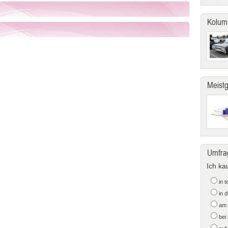
Kolum
Meist
Umfra
Ich ka
in 
in 
am 
bei