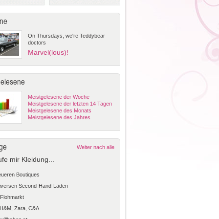
ne
On Thursdays, we're Teddybear
doctors
Marvel(lous)!
gelesene
Meistgelesene der Woche
Meistgelesene der letzten 14 Tagen
Meistgelesene des Monats
Meistgelesene des Jahres
ge
Weiter nach alle
ufe mir Kleidung...
teueren Boutiques
diversen Second-Hand-Läden
Flohmarkt
 H&M, Zara, C&A