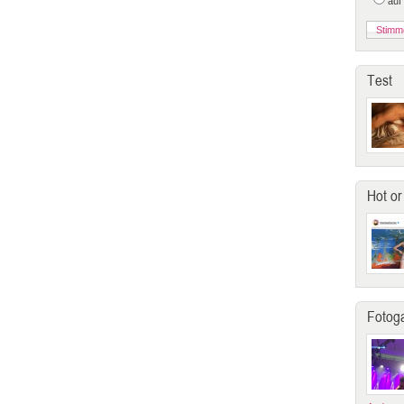
auf
Test
Hot or
Fotoga