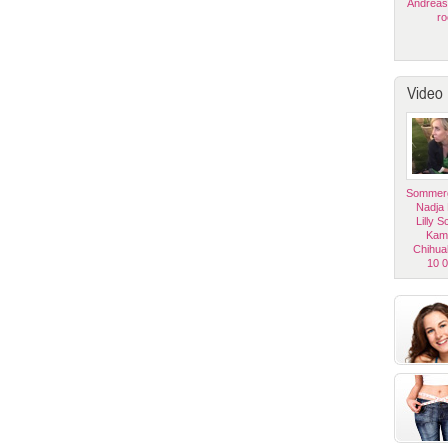
Andreas
ro
Video
Sommerg
Nadja
Lilly 
Kam
Chihua
10 