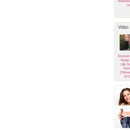
Andreas
ro
Video
Sommerg
Nadja
Lilly 
Kam
Chihua
10 