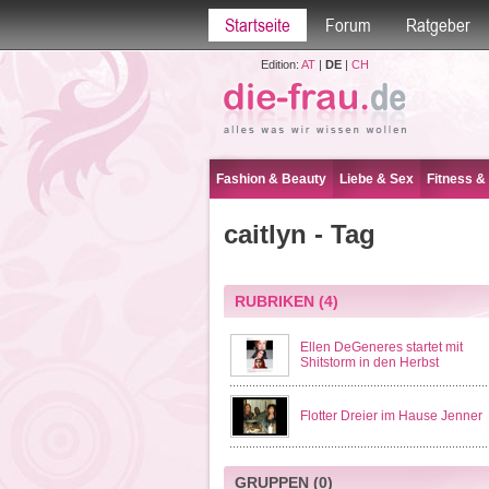
Startseite
Forum
Ratgeber
Edition:
AT
|
DE
|
CH
Fashion & Beauty
Liebe & Sex
Fitness &
caitlyn - Tag
RUBRIKEN
(4)
Ellen DeGeneres startet mit
Shitstorm in den Herbst
Flotter Dreier im Hause Jenner
GRUPPEN
(0)