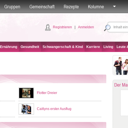
Gruppen
Gemeinschaft
Rezepte
Kolumne
Registrieren
|
Anmelden
 Ernährung
Gesundheit
Schwangerschaft & Kind
Karriere
Living
Leute &
Der Ma
Flotter Dreier
Caitlyns erster Ausflug