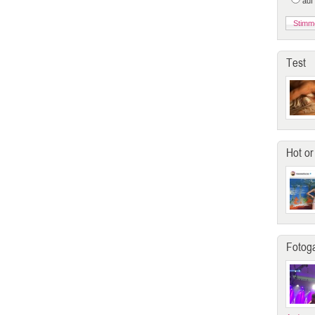
auf
Test
Hot or
Fotoga