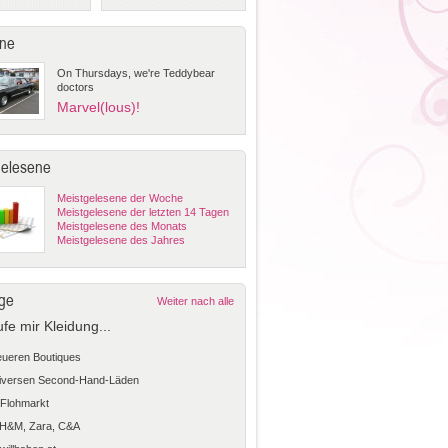
ne
On Thursdays, we're Teddybear
doctors
Marvel(lous)!
gelesene
Meistgelesene der Woche
Meistgelesene der letzten 14 Tagen
Meistgelesene des Monats
Meistgelesene des Jahres
ge
Weiter nach alle
ufe mir Kleidung...
teueren Boutiques
diversen Second-Hand-Läden
Flohmarkt
 H&M, Zara, C&A