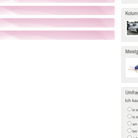
Kolum
Meist
Umfra
Ich ka
in 
in 
am 
bei