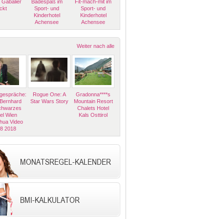
 Gabalier
Badespaß im
Fit-mach-mit im
ckt
Sport- und
Sport- und
Kinderhotel
Kinderhotel
Achensee
Achensee
Weiter nach alle
espräche:
Rogue One: A
Gradonna****s
 Bernhard
Star Wars Story
Mountain Resort
Schwarzes
Chalets Hotel
el Wien
Kals Osttirol
hua Video
08 2018
MONATSREGEL-KALENDER
BMI-KALKULATOR