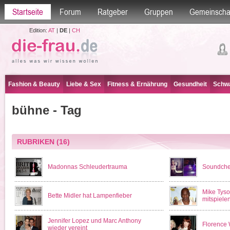
Startseite
Forum
Ratgeber
Gruppen
Gemeinscha
Edition:
AT
|
DE
|
CH
Fashion & Beauty
Liebe & Sex
Fitness & Ernährung
Gesundheit
Schwa
bühne - Tag
RUBRIKEN
(16)
Madonnas Schleudertrauma
Soundche
Mike Tyson
Bette Midler hat Lampenfieber
mitspiele
Jennifer Lopez und Marc Anthony
Florence 
wieder vereint