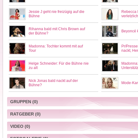
Jessie J geht nie freizügig auf die
Rebecca F
Bühne
verletzlic
Rihanna bald mit Chris Brown auf
Beyoncé k
der Bühne?
Madonna: Tochter kommt mit auf
Pr/Presse
Tour
nackt, He
Helge Schneider: Für die Bühne nie
Madonna:
zu alt
Unterstüt
Nick Jonas bald nackt auf der
Mode-Kar
Bühne?
GRUPPEN
(0)
RATGEBER
(0)
VIDEO
(0)