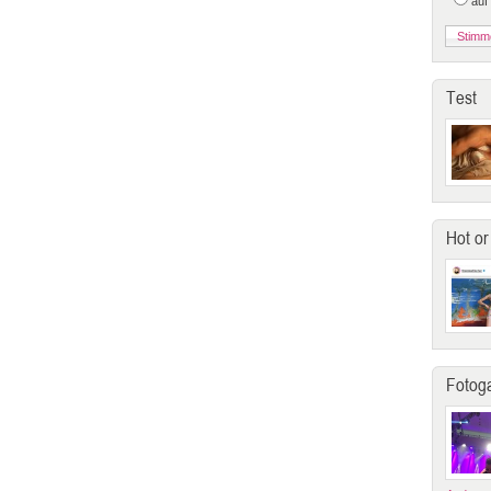
auf
Test
Hot or
Fotoga