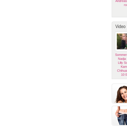
Andreas
ro
Video
Sommerg
Nadja
Lilly 
Kam
Chihua
10 