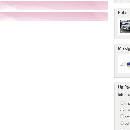
Kolum
Meist
Umfra
Ich ka
in 
in 
am 
bei