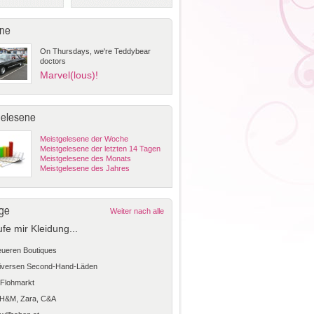
ne
On Thursdays, we're Teddybear
doctors
Marvel(lous)!
gelesene
Meistgelesene der Woche
Meistgelesene der letzten 14 Tagen
Meistgelesene des Monats
Meistgelesene des Jahres
ge
Weiter nach alle
ufe mir Kleidung...
teueren Boutiques
diversen Second-Hand-Läden
Flohmarkt
 H&M, Zara, C&A