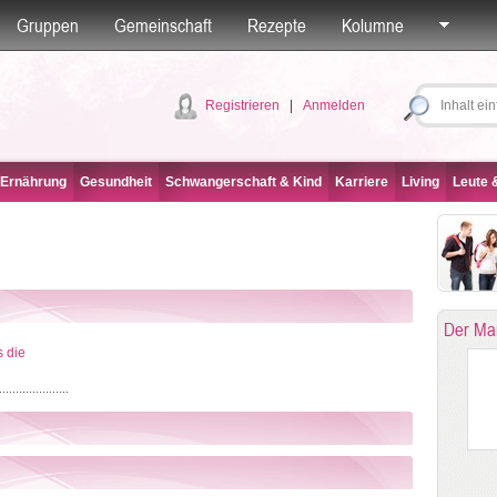
Gruppen
Gemeinschaft
Rezepte
Kolumne
Registrieren
|
Anmelden
 Ernährung
Gesundheit
Schwangerschaft & Kind
Karriere
Living
Leute &
Der Ma
 die