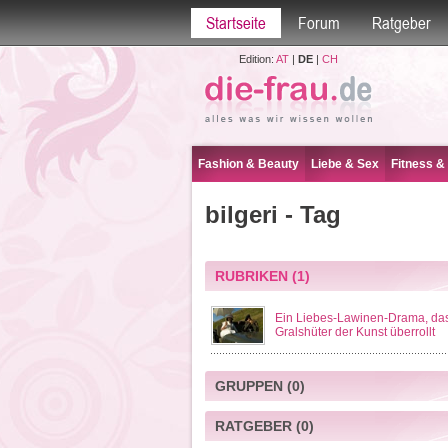
Startseite
Forum
Ratgeber
Edition:
AT
|
DE
|
CH
Fashion & Beauty
Liebe & Sex
Fitness &
bilgeri - Tag
RUBRIKEN
(1)
Ein Liebes-Lawinen-Drama, das
Gralshüter der Kunst überrollt
GRUPPEN
(0)
RATGEBER
(0)