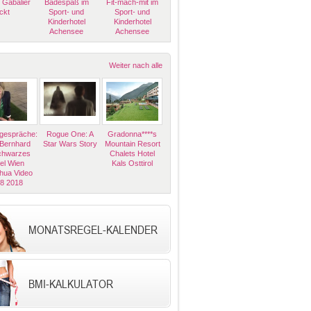
 Gabalier
Badespaß im
Fit-mach-mit im
ckt
Sport- und
Sport- und
Kinderhotel
Kinderhotel
Achensee
Achensee
Weiter nach alle
espräche:
Rogue One: A
Gradonna****s
 Bernhard
Star Wars Story
Mountain Resort
Schwarzes
Chalets Hotel
el Wien
Kals Osttirol
hua Video
08 2018
MONATSREGEL-KALENDER
BMI-KALKULATOR