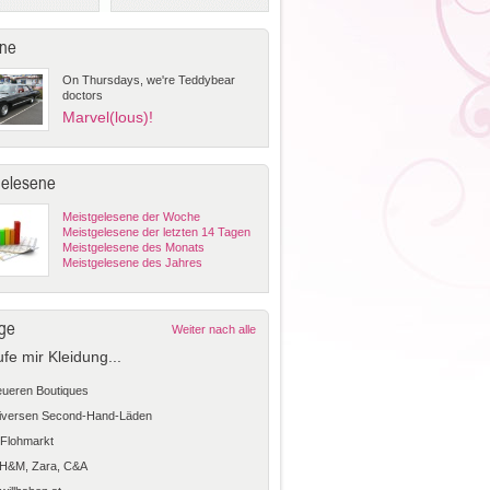
ne
On Thursdays, we're Teddybear
doctors
Marvel(lous)!
gelesene
Meistgelesene der Woche
Meistgelesene der letzten 14 Tagen
Meistgelesene des Monats
Meistgelesene des Jahres
ge
Weiter nach alle
ufe mir Kleidung...
teueren Boutiques
diversen Second-Hand-Läden
Flohmarkt
 H&M, Zara, C&A