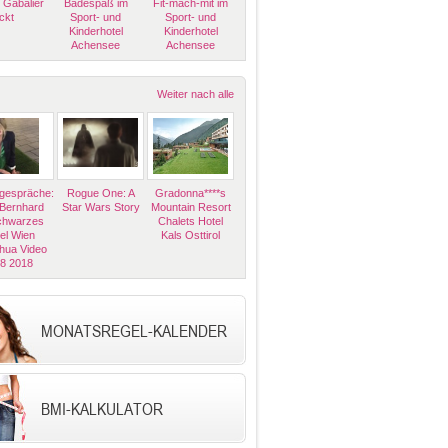
 Gabalier
Badespaß im
Fit-mach-mit im
ckt
Sport- und
Sport- und
Kinderhotel
Kinderhotel
Achensee
Achensee
Weiter nach alle
espräche:
Rogue One: A
Gradonna****s
 Bernhard
Star Wars Story
Mountain Resort
Schwarzes
Chalets Hotel
el Wien
Kals Osttirol
hua Video
08 2018
MONATSREGEL-KALENDER
BMI-KALKULATOR