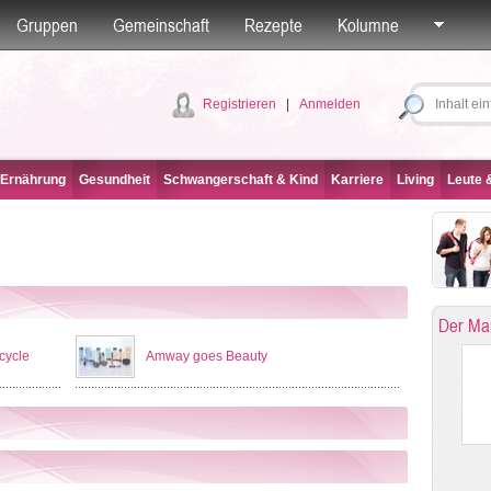
Gruppen
Gemeinschaft
Rezepte
Kolumne
Registrieren
|
Anmelden
 Ernährung
Gesundheit
Schwangerschaft & Kind
Karriere
Living
Leute &
Der Ma
cycle
Amway goes Beauty