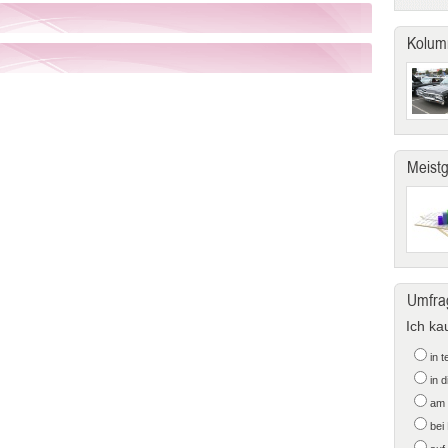
Kolum
Meist
Umfra
Ich ka
in 
in 
am 
bei