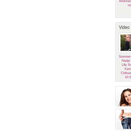
Andreas
ro
Video
Sommerg
Nadja
Lilly 
Kam
Chihua
10 