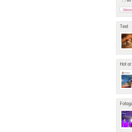
auf
Test
Hot or
Fotoga