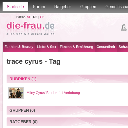
Startseite
Forum
Ratgeber
Gruppen
Gemeinscha
Edition:
AT
|
DE
|
CH
Fashion & Beauty
Liebe & Sex
Fitness & Ernährung
Gesundheit
Schwa
trace cyrus - Tag
RUBRIKEN
(1)
Miley Cyrus' Bruder löst Verlobung
GRUPPEN
(0)
RATGEBER
(0)