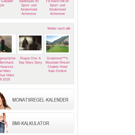
 Gabalier
Badespaß im
Fit-mach-mit im
ckt
Sport- und
Sport- und
Kinderhotel
Kinderhotel
Achensee
Achensee
Weiter nach alle
espräche:
Rogue One: A
Gradonna****s
 Bernhard
Star Wars Story
Mountain Resort
Schwarzes
Chalets Hotel
el Wien
Kals Osttirol
hua Video
08 2018
MONATSREGEL-KALENDER
BMI-KALKULATOR