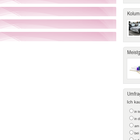
Kolum
Meist
Umfra
Ich ka
in 
in 
am 
bei