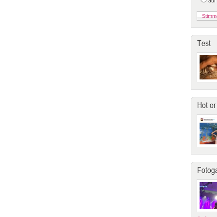
auf
Test
Hot or
Fotoga