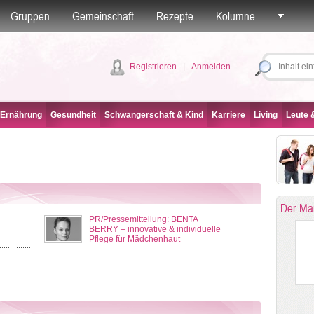
Gruppen
Gemeinschaft
Rezepte
Kolumne
Registrieren
|
Anmelden
 Ernährung
Gesundheit
Schwangerschaft & Kind
Karriere
Living
Leute &
Der Ma
PR/Pressemitteilung: BENTA
BERRY – innovative & individuelle
Pflege für Mädchenhaut