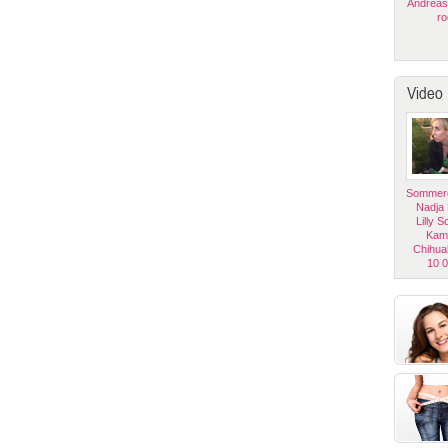
Andreas
ro
Video
Sommerg
Nadja
Lilly 
Kam
Chihua
10 