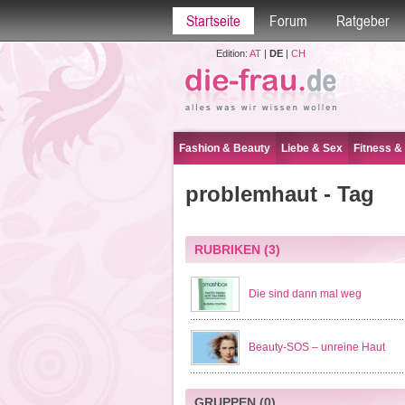
Startseite
Forum
Ratgeber
Edition:
AT
|
DE
|
CH
Fashion & Beauty
Liebe & Sex
Fitness &
problemhaut - Tag
RUBRIKEN
(3)
Die sind dann mal weg
Beauty-SOS – unreine Haut
GRUPPEN
(0)