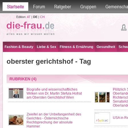
Startseite
Forum
Ratgeber
Gruppen
Gemeinscha
Edition:
AT
|
DE
|
CH
Fashion & Beauty
Liebe & Sex
Fitness & Ernährung
Gesundheit
Schwa
oberster gerichtshof - Tag
RUBRIKEN
(4)
Biografie und wissenschaftliches
Plötzlich 
Wirken von Dr. Martin Stefula Hofrat
Oberlande
am Obersten Gerichtshof Wien
Richtersc
Senatsric
Oberlande
Zweifel an der Unbefangenheit des
USA in R
Gerichtes - Österreichische
Rechtsprechung der absolute
Hammer