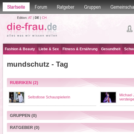
Startseite
Forum
Ratgeber
Gruppen
Gemeinscha
Edition:
AT
|
DE
|
CH
Fashion & Beauty
Liebe & Sex
Fitness & Ernährung
Gesundheit
Schwa
mundschutz - Tag
RUBRIKEN
(2)
Michael 
Selbstlose Schauspielerin
versteige
GRUPPEN
(0)
RATGEBER
(0)