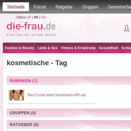
Startseite
Forum
Ratgeber
Gruppen
Gemeinscha
Edition:
AT
|
DE
|
CH
Fashion & Beauty
Liebe & Sex
Fitness & Ernährung
Gesundheit
Schwa
kosmetische - Tag
RUBRIKEN
(1)
Tom Cruise lehnt Schönheits-OPs ab
GRUPPEN
(0)
RATGEBER
(0)