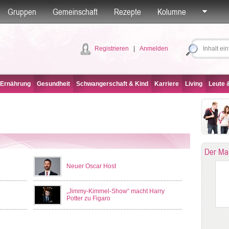
Gruppen
Gemeinschaft
Rezepte
Kolumne
Registrieren
|
Anmelden
 Ernährung
Gesundheit
Schwangerschaft & Kind
Karriere
Living
Leute &
Der Ma
Neuer Oscar Host
„Jimmy-Kimmel-Show“ macht Harry
Potter zu Figaro