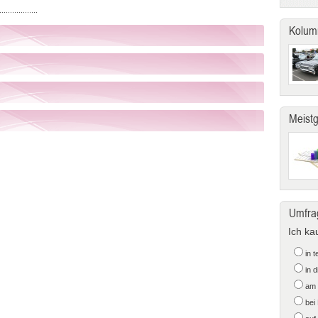
Kolum
Meist
Umfra
Ich ka
in 
in 
am 
bei