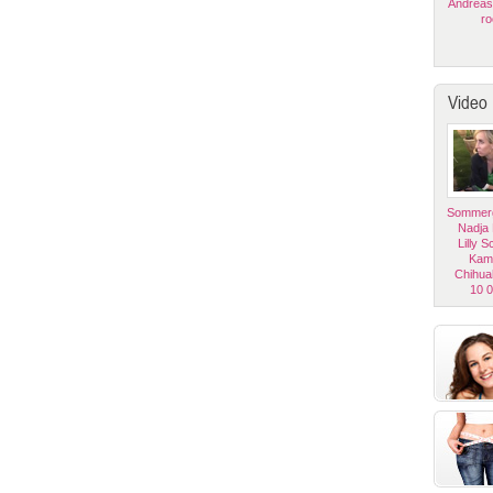
Andreas
ro
Video
Sommerg
Nadja
Lilly 
Kam
Chihua
10 