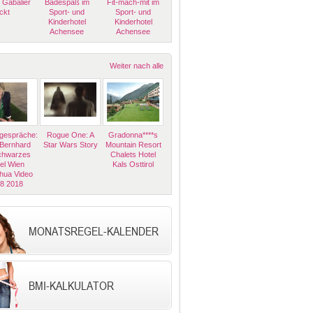
 Gabalier
Badespaß im
Fit-mach-mit im
ckt
Sport- und
Sport- und
Kinderhotel
Kinderhotel
Achensee
Achensee
Weiter nach alle
espräche:
Rogue One: A
Gradonna****s
 Bernhard
Star Wars Story
Mountain Resort
Schwarzes
Chalets Hotel
el Wien
Kals Osttirol
hua Video
08 2018
MONATSREGEL-KALENDER
BMI-KALKULATOR