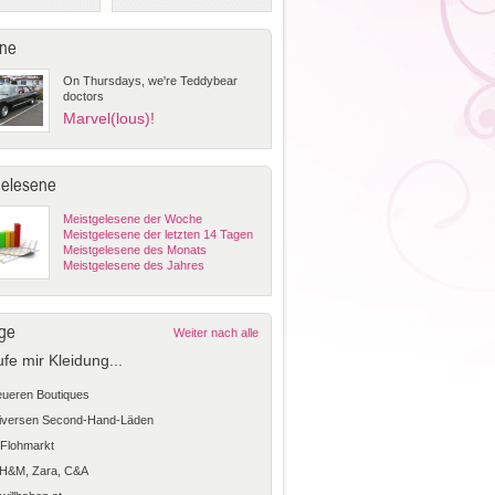
ne
On Thursdays, we're Teddybear
doctors
Marvel(lous)!
gelesene
Meistgelesene der Woche
Meistgelesene der letzten 14 Tagen
Meistgelesene des Monats
Meistgelesene des Jahres
ge
Weiter nach alle
ufe mir Kleidung...
teueren Boutiques
diversen Second-Hand-Läden
Flohmarkt
 H&M, Zara, C&A