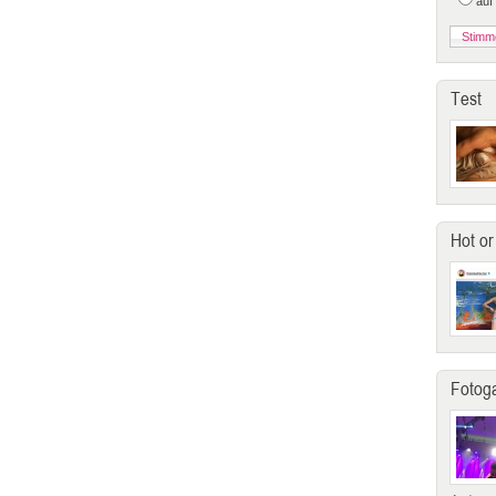
auf
Test
Hot or
Fotoga