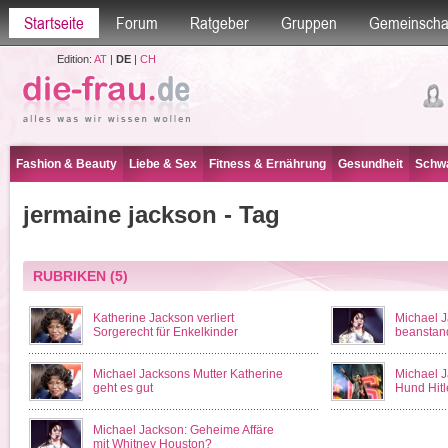
Startseite
Forum
Ratgeber
Gruppen
Gemeinscha
Edition:
AT
|
DE
|
CH
Fashion & Beauty
Liebe & Sex
Fitness & Ernährung
Gesundheit
Schwa
jermaine jackson - Tag
RUBRIKEN
(5)
Katherine Jackson verliert
Michael 
Sorgerecht für Enkelkinder
beanstan
Michael Jacksons Mutter Katherine
Michael J
geht es gut
Hund Hitl
Michael Jackson: Geheime Affäre
mit Whitney Houston?