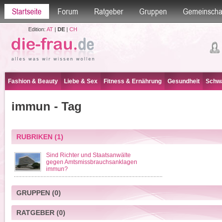
Startseite
Forum
Ratgeber
Gruppen
Gemeinscha
Edition:
AT
|
DE
|
CH
Fashion & Beauty
Liebe & Sex
Fitness & Ernährung
Gesundheit
Schwa
immun - Tag
RUBRIKEN
(1)
Sind Richter und Staatsanwälte
gegen Amtsmissbrauchsanklagen
immun?
GRUPPEN
(0)
RATGEBER
(0)