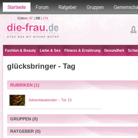
Startseite
Forum
Ratgeber
Gruppen
Gemeinscha
Edition:
AT
|
DE
|
CH
Fashion & Beauty
Liebe & Sex
Fitness & Ernährung
Gesundheit
Schwa
glücksbringer - Tag
RUBRIKEN
(1)
Adventskalender – Tür 15
GRUPPEN
(0)
RATGEBER
(0)