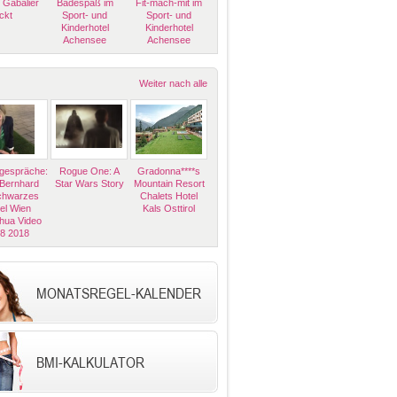
 Gabalier
Badespaß im
Fit-mach-mit im
ckt
Sport- und
Sport- und
Kinderhotel
Kinderhotel
Achensee
Achensee
Weiter nach alle
espräche:
Rogue One: A
Gradonna****s
 Bernhard
Star Wars Story
Mountain Resort
Schwarzes
Chalets Hotel
el Wien
Kals Osttirol
hua Video
08 2018
MONATSREGEL-KALENDER
BMI-KALKULATOR