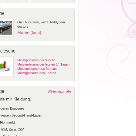
ne
On Thursdays, we're Teddybear
doctors
Marvel(lous)!
gelesene
Meistgelesene der Woche
Meistgelesene der letzten 14 Tagen
Meistgelesene des Monats
Meistgelesene des Jahres
ge
Weiter nach alle
ufe mir Kleidung...
teueren Boutiques
diversen Second-Hand-Läden
Flohmarkt
 H&M, Zara, C&A