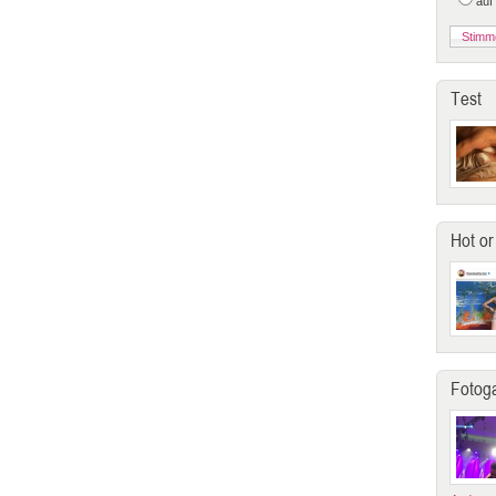
auf
Test
Hot or
Fotoga