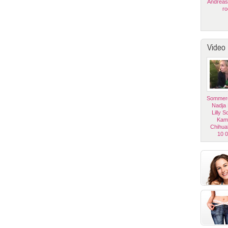
Andreas
ro
Video
Sommerg
Nadja
Lilly 
Kam
Chihua
10 