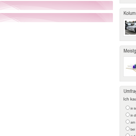
Kolum
Meist
Umfra
Ich ka
in 
in 
am 
bei