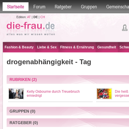
Startseite
Forum
Ratgeber
Gruppen
Gemeinscha
Edition:
AT
|
DE
|
CH
Fashion & Beauty
Liebe & Sex
Fitness & Ernährung
Gesundheit
Schwa
drogenabhängigkeit - Tag
RUBRIKEN
(2)
Kelly Osbourne durch Treuebruch
Die heiß
erniedrigt
vergess
GRUPPEN
(0)
RATGEBER
(0)