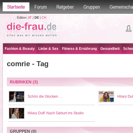
Startseite
Forum
Ratgeber
Gruppen
Gemeinscha
Edition:
AT
|
DE
|
CH
Fashion & Beauty
Liebe & Sex
Fitness & Ernährung
Gesundheit
Schwa
comrie - Tag
RUBRIKEN
(3)
Schön die Glocken …
Hilary Du
Hilary Duff: Nach Geburt ins Studio
GRUPPEN
(0)