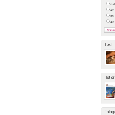
in 
am 
bei
auf
Test
Hot or
Fotoga