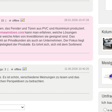
28.01.2026 10:47:28
: 15 |
offline
n, das Fenster und Türen aus PVC und Aluminium produziert.
Kolum
/ammawindows.com/
kann man erfahren, welche Lösungen
 welche Arten von Investitionen sie geeignet sind. Das
ohl an Privatkunden als auch an Unternehmen. Der Fokus liegt
glebigkeit der Produkte. Es lohnt sich, sich mit dem Sortiment
Meist
11.06.2026 10:40:25
gs: 3 |
offline
fe. Es ist schön, verschiedene Meinungen zu lesen und das
hen Perspektiven zu betrachten.
Umfra
Ich ka
in 