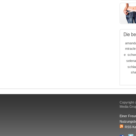
Die be
amand
miracle
e
schwe
selen
schla
sha
Copyright d
Media Gr
Einer Freu
Nutzungsb
RSS Ka