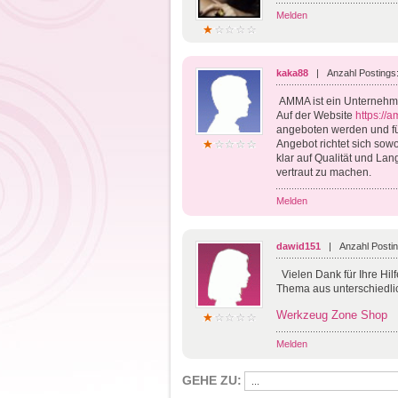
Melden
kaka88
| Anzahl Postings
AMMA ist ein Unternehme
Auf der Website
https:/
angeboten werden und für
Angebot richtet sich sow
klar auf Qualität und Lan
vertraut zu machen.
Melden
dawid151
| Anzahl Postin
Vielen Dank für Ihre Hil
Thema aus unterschiedlic
Werkzeug Zone Shop
Melden
GEHE ZU: