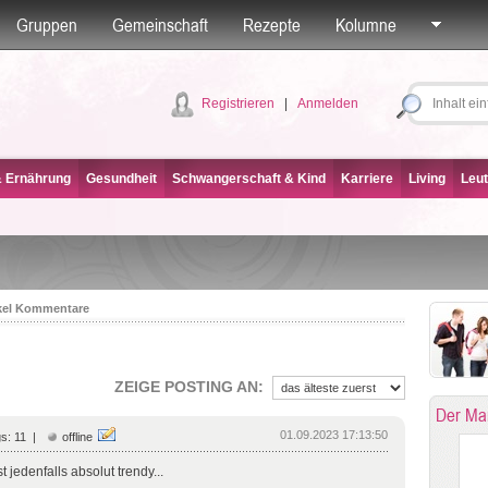
Gruppen
Gemeinschaft
Rezepte
Kolumne
Registrieren
|
Anmelden
& Ernährung
Gesundheit
Schwangerschaft & Kind
Karriere
Living
Leut
kel Kommentare
ZEIGE POSTING AN:
Der Ma
01.09.2023 17:13:50
s: 11 |
offline
t jedenfalls absolut trendy...