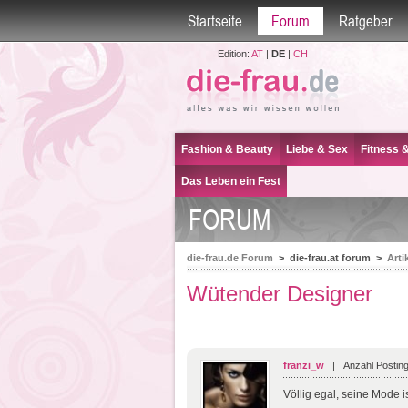
Startseite
Forum
Ratgeber
Edition:
AT
|
DE
|
CH
Fashion & Beauty
Liebe & Sex
Fitness 
Das Leben ein Fest
FORUM
die-frau.de Forum
>
die-frau.at forum
>
Arti
Wütender Designer
franzi_w
| Anzahl Posting
Völlig egal, seine Mode is