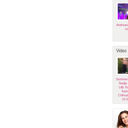
Andreas
ro
Video
Sommerg
Nadja
Lilly 
Kam
Chihua
10 