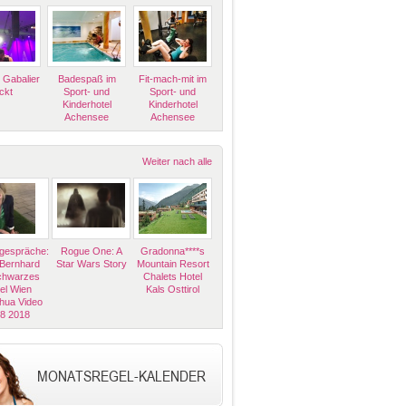
 Gabalier
Badespaß im
Fit-mach-mit im
ckt
Sport- und
Sport- und
Kinderhotel
Kinderhotel
Achensee
Achensee
Weiter nach alle
espräche:
Rogue One: A
Gradonna****s
 Bernhard
Star Wars Story
Mountain Resort
Schwarzes
Chalets Hotel
el Wien
Kals Osttirol
hua Video
08 2018
MONATSREGEL-KALENDER