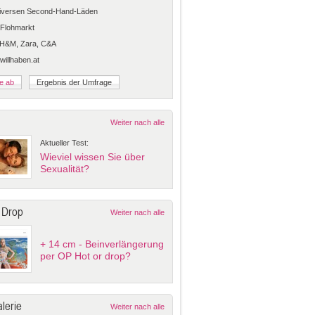
diversen Second-Hand-Läden
Flohmarkt
 H&M, Zara, C&A
 willhaben.at
Weiter nach alle
Aktueller Test:
Wieviel wissen Sie über
Sexualität?
 Drop
Weiter nach alle
+ 14 cm - Beinverlängerung
per OP Hot or drop?
lerie
Weiter nach alle