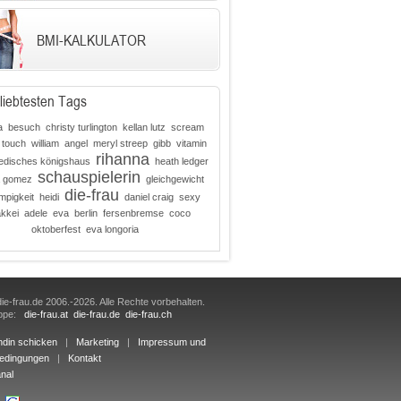
BMI-KALKULATOR
liebtesten Tags
a
besuch
christy turlington
kellan lutz
scream
 touch
william
angel
meryl streep
gibb
vitamin
rihanna
disches königshaus
heath ledger
schauspielerin
a gomez
gleichgewicht
die-frau
mpigkeit
heidi
daniel craig
sexy
kkei
adele
eva
berlin
fersenbremse
coco
oktoberfest
eva longoria
ie-frau.de 2006.-2026. Alle Rechte vorbehalten.
uppe:
die-frau.at
die-frau.de
die-frau.ch
ndin schicken
|
Marketing
|
Impressum und
edingungen
|
Kontakt
nal