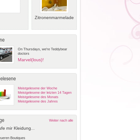
Zitronenmarmelade
ne
On Thursdays, we're Teddybear
doctors
Marvel(lous)!
gelesene
Meistgelesene der Woche
Meistgelesene der letzten 14 Tagen
Meistgelesene des Monats
Meistgelesene des Jahres
ge
Weiter nach alle
ufe mir Kleidung...
teueren Boutiques