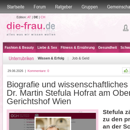
Startseite
Forum
Ratgeber
Gruppen
Gemeinscha
Edition:
AT
|
DE
|
CH
Fashion & Beauty
Liebe & Sex
Fitness & Ernährung
Gesundheit
Schwa
Unterrubriken
Wissen & Erfolg
|
Job & Geld
29.06.2026
|
Kommentare:
0
Biografie und wissenschaftliches
Dr. Martin Stefula Hofrat am Obe
Gerichtshof Wien
Stefula z
zu den p
an der Sc