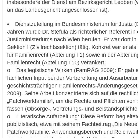
insbesondere der Dienst am Bezirksgericht Leoben (
an das Landesgericht angeschlossen ist).
• Dienstzuteilung im Bundesministerium für Justiz (
Jahren wurde Dr. Stefula als richterlicher Referent in 
Justizministeriums nach Wien berufen. Er war dort i
Sektion I (Zivilrechtssektion) tätig. Konkret war er als
für Familienrecht (Abteilung I 1) sowie in der Abteilun
Familienrecht (Abteilung I 10) verankert.
o Das legistische Wirken (FamRÄG 2009): Er gab 
fachlichen Input bei der Vorbereitung und Ausarbeitu
geschichtsträchtigen Familienrechts-Änderungsges
2009). Seine Arbeit konzentrierte sich auf die rechtl
„Patchworkfamilie“, um die Rechte und Pflichten von S
fassen (Obsorge-, Vertretungs- und Beistandspflichte
o Literarische Aufarbeitung: Diese Reform begleitete
publizistisch, etwa mit seinem Fachbeitrag „Die Neu
Patchworkfamilie: Anwendungsbereich und Reichweit